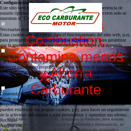
Configuración de cookies
ESENCIAL PARA SU MOTOR
Este sitio web utiliza cookies para proporcionar una experiencia de
usuario óptima a los visitantes. Ciertos contenidos de terceros solo se
muestran si "Contenido de terceros" está habilitado.
Si mejora la
Necesarias técnicamente
Estas cookies son necesarias para el funcionamiento del sitio web, p.ej.
Combustión,
para protegerlo ante ataques de piratas informáticos y para garantizar
QUIÉNES SOMOS
que la apariencia del sitio sea consistente y se adapte a la demanda.
Contamina menos
Analíticas
Las cookies se utilizan para optimizar la experiencia de usuario.
Incluyen estadísticas proporcionadas por terceros al operador del sitio
y Ahorra
web y permiten mostrar publicidad personalizada mediante el
seguimiento de la actividad del usuario a través de diferentes sitios
web.
Carburante
Contenido de terceros
Puede que este sitio web ofrezca contenido o funcionalidades que
proporcionan terceros bajo su propia responsabilidad. Estos terceros
pueden establecer sus propias cookies, p.ej. para hacer un seguimiento
de la actividad del usuario o para personalizar y optimizar sus ofertas.
ECO CARBURANTE Y MOTOR , dirigida por su fundador, Jose Antonio
Rechazar
Martinez, formado en Tecnología de la Automoción y Aeroespacial, se
Aceptar todo
dedica desde hace más de 20 años a la fabricación, envasado y
Guardar