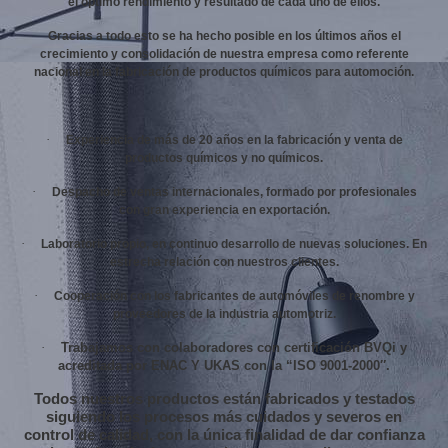
el óptimo rendimiento y resultado de cada uno de ellos.
Gracias a todo esto se ha hecho posible en los últimos años el
crecimiento y consolidación de nuestra empresa como referente
nacional en la fabricación de productos químicos para automoción.
·
Experiencia de más de 20 años en la fabricación y venta de
productos químicos y no químicos.
·
Despacho de ventas internacionales, formado
por
profesionales
con gran experiencia en exportación.
·
Laboratorio propio, en continuo desarrollo de nuevas soluciones. En
estrecha relación con nuestros clientes.
·
Cooperación con los fabricantes de automóviles de renombre y
proveedores de la industria automotriz.
·
Trabajamos con colaboradores con certificación BVQi y
acreditada por ENAC Y UKAS con la “ISO 9001-2000″.
Todos nuestros productos están fabricados y testados
siguiendo los procesos más cuidados y severos en
control de calidad, con la única finalidad de dar confianza