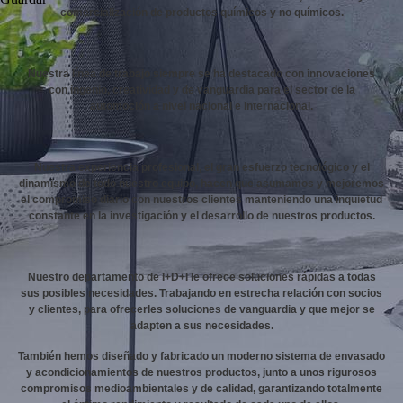
comercialización de productos químicos y no químicos.
Nuestra línea de trabajo siempre se ha destacado con innovaciones
con ingenio, creatividad y de vanguardia para el sector de la
automoción a nivel nacional e internacional.
Nuestra experiencia profesional, el gran esfuerzo tecnológico y el
dinamismo de todo nuestro equipo, hacen que asumamos y mejoremos
el compromiso diario con nuestros clientes manteniendo una inquietud
constante en la investigación y el desarrollo de nuestros productos.
Nuestro departamento de I+D+I le ofrece soluciones rápidas a todas
sus posibles necesidades. Trabajando en estrecha relación con socios
y clientes, para ofrecerles soluciones de vanguardia y que mejor se
adapten a sus necesidades.
También hemos diseñado y fabricado un moderno sistema de envasado
y acondicionamientos de nuestros productos, junto a unos rigurosos
compromisos medioambientales y de calidad, garantizando totalmente