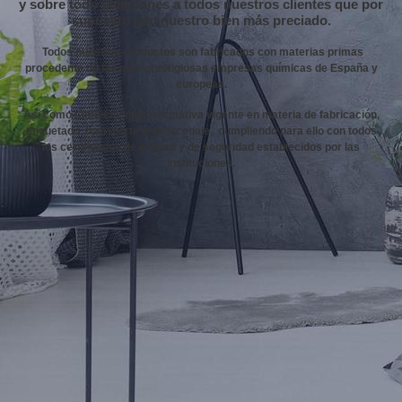
y sobre todo soluciones a todos nuestros clientes que por
supuesto son nuestro bien más preciado.
Todos nuestros productos son fabricados con materias primas
procedente de las más prestigiosas empresas químicas de España y
europeas.
Así como también con la normativa vigente en materia de fabricación,
etiquetado, transporte y almacenaje, cumpliendo para ello con todos
los certificados de calidad y de seguridad establecidos por las
instituciones.