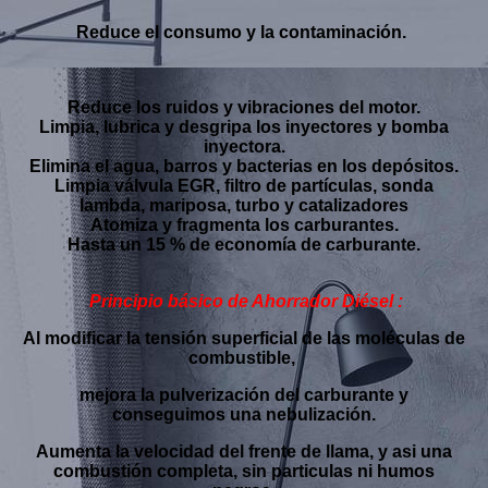
Reduce el consumo y la contaminación.
Reduce los ruidos y vibraciones del motor.
Limpia, lubrica y desgripa los inyectores y bomba
inyectora.
Elimina el agua, barros y bacterias en los depósitos.
Limpia válvula EGR, filtro de partículas, sonda
lambda, mariposa, turbo y catalizadores
Atomiza y fragmenta los carburantes.
Hasta un 15 % de economía de carburante.
Principio básico de Ahorrador Diésel :
Al modificar la tensión superficial de las moléculas de
combustible,
mejora
la pulverización del carburante y
conseguimos una nebulización.
Aumenta la velocidad del frente de llama,
y asi una
combustión completa, sin particulas ni humos