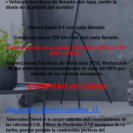
• Vehículo con boca de llenado con tapa, verter la
dosis en la pistola del surtidor
Ahorre hasta 8 € con cada llenado.
Conduzca hasta 150 km mas con cada llenado.
Evite el cambio de la válvula EGR (400 a 600 €) o FAP
(800 a 1500 €).
Inspecciones Técnicas de Vehículos (ITV): Reducción
de las emisiones contaminantes en más del 90% por
debajo de las normas europeas.
COMPRAR en Tienda
Ahorrador Diesel Gasolina 1L
Ahorrador Diésel es la mejor solución anti-ensuciamiento de
las válvulas EGR, Filtros de Partículas FAP mariposa de / y
turbo, porque permite la combustión perfecta del