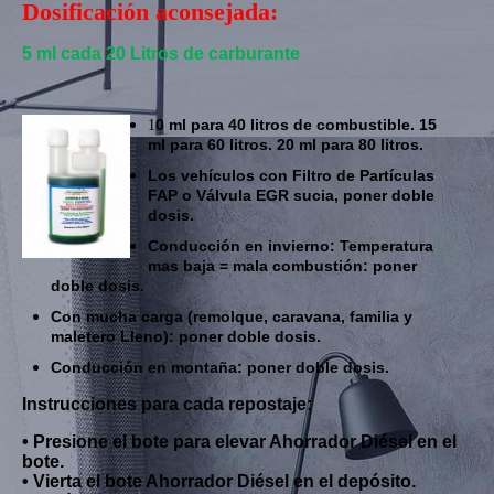
Dosificación aconsejada:
5 ml cada 20 Litros de carburante
0 ml para 40 litros de combustible. 15
1
ml para 60 litros. 20 ml para 80 litros.
Los vehículos con Filtro de Partículas
FAP o Válvula EGR sucia, poner doble
dosis.
Conducción en invierno: Temperatura
mas baja = mala combustión: poner
doble dosis.
Con mucha carga (remolque, caravana, familia y
maletero Lleno):
poner doble dosis.
Conducción en montaña: poner doble dosis.
Instrucciones para cada repostaje:
• Presione el bote para elevar Ahorrador Diésel en el
bote.
• Vierta el bote Ahorrador Diésel en el depósito.