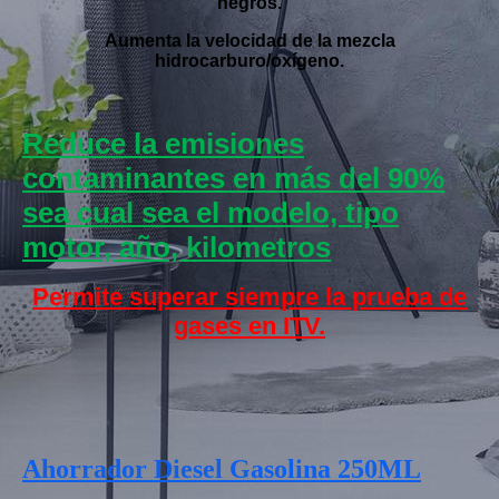
negros.
Aumenta la velocidad de la mezcla
hidrocarburo/oxígeno.
Reduce la emisiones
contaminantes en más del 90%
sea cual sea el modelo, tipo
motor, año, kilometros
Permite superar siempre la prueba de
gases en ITV.
Ahorrador Diesel Gasolina 250ML