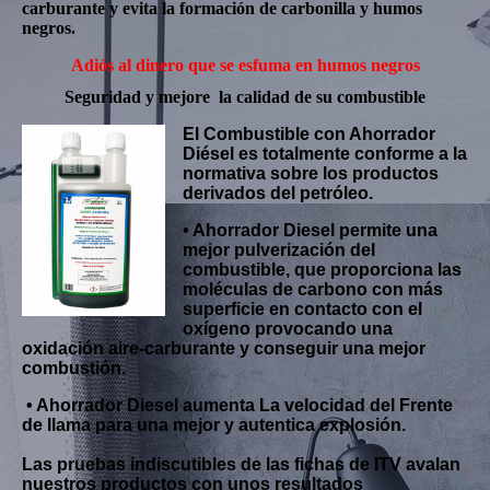
carburante y evita la formación de carbonilla y humos
negros.
Adiós al dinero que se esfuma en humos negros
Seguridad y mejore
la calidad de su combustible
El Combustible con Ahorrador
Diésel es totalmente conforme a la
normativa sobre los productos
derivados del petróleo.
• Ahorrador Diesel permite una
mejor pulverización del
combustible, que proporciona las
moléculas de carbono con más
superficie en contacto con el
oxígeno provocando una
oxidación aire-carburante y conseguir una mejor
combustión.
• Ahorrador Diesel aumenta La velocidad del Frente
de llama para una mejor y autentica explosión.
Las pruebas indiscutibles de las fichas de ITV avalan
nuestros productos con unos resultados