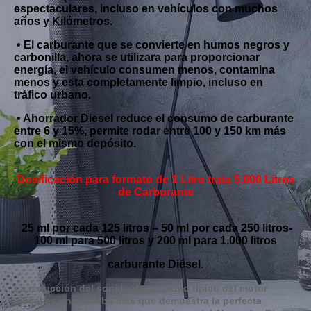
espectaculares, incluso en vehículos con muchos
años y Kilómetros.
• El carburante que se convierte en humos negros y
carbonilla, ahora se utilizara para proporcionar
energía, el vehículo consumen menos, contamina
menos y esta completamente limpio, incluso en
tráfico urbano.
• Ahorrador Diesel reduce el consumo de carburante
entre 6 y 15%, permite rodar entre 100 y 150 km más
con el mismo depósito.
Dosificación para formato de 1 Litro trata 5.000 Litros
de Carburante
25 ml por cada 125 litros – 50 ml por cada 250 litros-
100 ml para 500 litros y 200 ml para 1.000 litros
carburante Diésel.
La reducción del sonido de golpeteo típico del motor
diésel es una prueba más que demuestra la perfecta