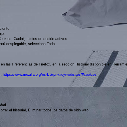
eciente.
ajo.
 Cookies, Caché, Inicios de sesión activos
menú desplegable, selecciona Todo.
en las Preferencias de Firefox, en la sección Historial disponible en Herram
í:
https://www.mozilla.org/es-ES/privacy/websites/#cookies
fari.
orrar el historial, Eliminar todos los datos de sitio web