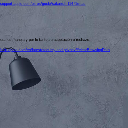
//support.apple.com/es-es/guide/safari/sfri11471/mac
ra los maneja y por lo tanto su aceptación o rechazo.
//help.opera.com/en/latest/security-and-privacy/#clearBrowsingData