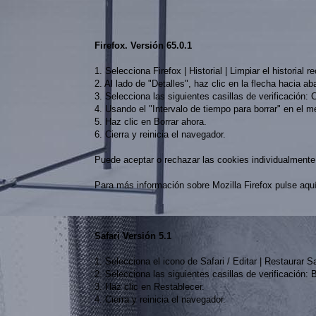
Firefox. Versión 65.0.1
1. Selecciona Firefox | Historial | Limpiar el historial r
2. Al lado de "Detalles", haz clic en la flecha hacia ab
3. Selecciona las siguientes casillas de verificación:
4. Usando el "Intervalo de tiempo para borrar" en el 
5. Haz clic en Borrar ahora.
6. Cierra y reinicia el navegador.
Puede aceptar o rechazar las cookies individualmente 
Para más información sobre Mozilla Firefox pulse aqu
Safari Versión 5.1
1. Selecciona el icono de Safari / Editar | Restaurar Sa
2. Selecciona las siguientes casillas de verificación: B
3. Haz clic en Restablecer.
4. Cierra y reinicia el navegador.