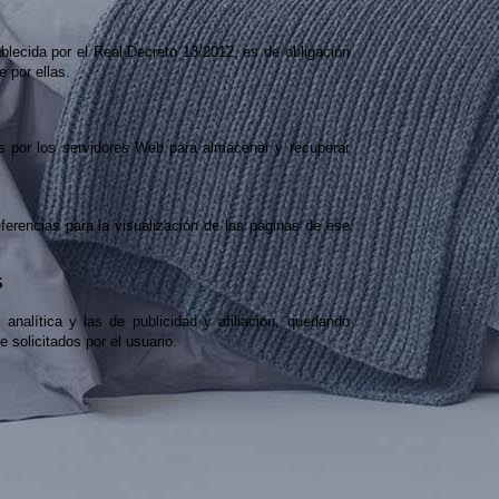
ablecida por el Real Decreto 13/2012, es de obligación
 por ellas.
s por los servidores Web para almacenar y recuperar
ferencias para la visualización de las páginas de ese
S
 analítica y las de publicidad y afiliación, quedando
 solicitados por el usuario.