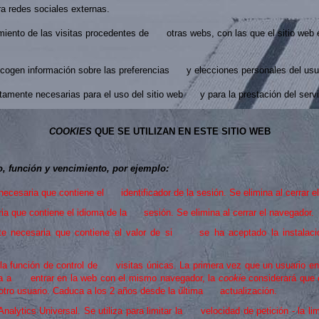
 redes sociales externas.
iento de las visitas procedentes de otras webs, con las que el sitio web
ogen información sobre las preferencias y elecciones personales del usua
amente necesarias para el uso del sitio web y para la prestación del servi
COOKIES
QUE SE UTILIZAN EN ESTE SITIO WEB
io, función y vencimiento, por ejemplo:
necesaria que contiene el identificador de la sesión. Se elimina al cerrar e
ria que contiene el idioma de la sesión. Se elimina al cerrar el navegador.
nte necesaria que contiene el valor de si se ha aceptado la instalaci
a la función de control de visitas únicas. La primera vez que un usuario 
va a entrar en la web con el mismo navegador, la
cookie
considerará que
tro usuario. Caduca a los 2 años desde la última actualización.
ytics Universal. Se utiliza para limitar la velocidad de petición - la li