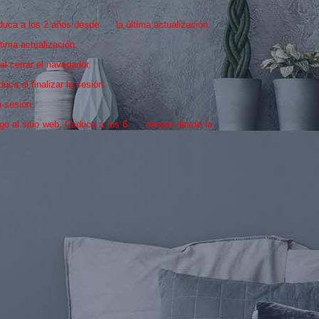
Caduca a los 2 años desde la última actualización.
tima actualización.
al cerrar el navegador.
uca al finalizar la sesión.
a sesión.
legó al sitio web. Caduca a los 6 meses desde la