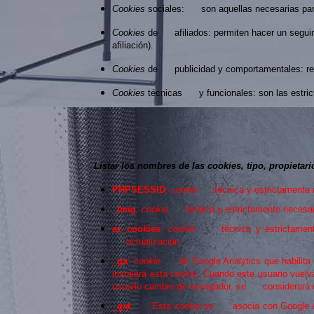
Cookies
sociales: son aquellas necesarias para
Cookies
de afiliados: permiten hacer un seguim
afiliación).
Cookies
de publicidad y comportamentales: rec
Cookies
técnicas y funcionales: son las estrict
Listar los nombres de las cookies, tipo, propietar
PHPSESSID
:
cookie
técnica y estrictamente 
_lang
:
cookie
técnica y estrictamente necesa
ac_cookies
:
cookie
técnica y estrictame
actualización.
_ga
:
cookie
de Google Analytics que habilit
instalará esta
cookie
. Cuando este usuario vuel
usuario cambie de navegador, se considerará o
_
gat
: Esta
cookie
se asocia con Google Anal