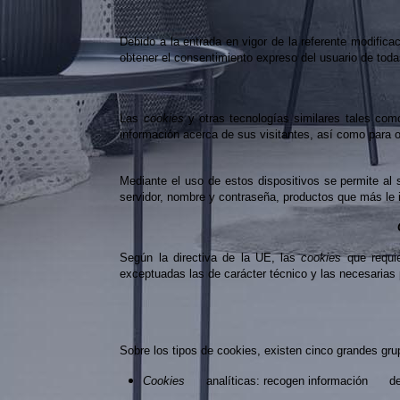
Debido a la entrada en vigor de la referente modifica
obtener el consentimiento expreso del usuario de to
Las
cookies
y otras tecnologías similares tales com
información acerca de sus visitantes, así como para of
Mediante el uso de estos dispositivos se permite al 
servidor, nombre y contraseña, productos que más le i
Según la directiva de la UE, las
cookies
que requi
exceptuadas las de carácter técnico y las necesarias p
Sobre los tipos de cookies, existen cinco grandes gru
Cookies
analíticas: recogen información del 