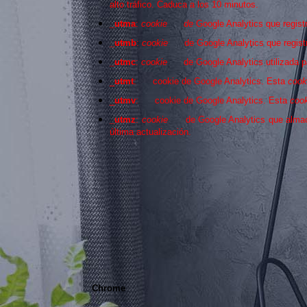
alto tráfico. Caduca a los 10 minutos.
_utma
:
cookie de
Google Analytics que regist
_utmb
:
cookie
de Google Analytics que regis
_utmc
:
cookie
de Google Analytics utilizada 
_
utmt
: cookie de Google Analytics. Esta
co
_
utmv
: cookie de Google Analytics. Esta
co
_utmz
:
cookie
de Google Analytics que alma
última actualización.
Chrome