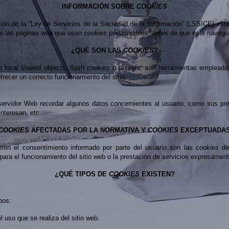
INFORMACIÓN SOBRE
COOKIES
ción de la “Ley de Servicios de la Sociedad de la Información” (LSSICE) est
das las páginas web que usan
cookies
prescindibles,
antes de que éste navegue
¿QUÉ SON LAS
COOKIES
?
o local shared objects, flash
cookies
o píxeles, son herramientas empleada
recer un correcto funcionamiento del sitio.
servidor Web recordar algunos datos concernientes al usuario, como sus pre
nteresan, etc.
COOKIES
AFECTADAS POR LA NORMATIVA Y
COOKIES
EXCEPTUADA
eren el consentimiento informado por parte del usuario son las
cookies
de
ara el funcionamiento del sitio web o la prestación de servicios expresamente
¿QUÉ TIPOS DE
COOKIES
EXISTEN?
pos:
uso que se realiza del sitio web.