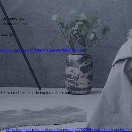
ón de contenido.
os datos de sitios…
a Caché).
://support.google.com/chrome/answer/95647?hl=es
Eliminar el historial de exploración al salir.
quí:
https://support.microsoft.com/es-es/help/278835/how-to-delete-cookie-files