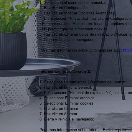
1. Selecciona el icono de Herramientas
2. Haz clic en Configuración.
3. Haz clic en Mostrar Opciones Avanzadas.
4. En la sección "Privacidad" haz clic en Configuraci
• Eliminar cookies: Haz clic en Todas las cookies y l
• No permitir que se almacenen cookies.
5. Haz clic en Eliminar datos de navegación (vaciar l
6. Cierra y reinicia el navegador.
Para más información sobre Chrome pulse aquí:
http
Internet Explorer. Versión 11
1. Selecciona Herramientas | Opciones de Internet.
2. Haz clic en la ficha General.
3. En la sección "Historial de exploración", haz clic en 
4. Seleccionar Eliminar archivos.
5. Seleccionar Eliminar cookies.
6. Haz clic en Eliminar.
7. Haz clic en Aceptar.
8. Cierra y reinicia el navegador.
Para más información sobre Internet Explorer pulse a