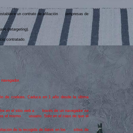
 establece un contrato de afiliación (empresas de
rio (
retargeting
).
cio contratado.
l navegador.
ón de cookies. Caduca en 1 año desde la última
entre en el sitio web a través de un navegador se
 es el mismo usuario. Solo en el caso de que el
mitación de la recogida de datos en los sitios de