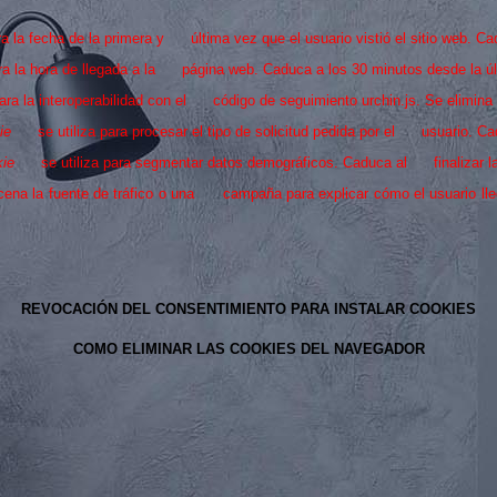
ra la fecha de la primera y última vez que el usuario vistió el sitio web. 
tra la hora de llegada a la página web. Caduca a los 30 minutos desde la úl
para la interoperabilidad con el código de seguimiento urchin.js. Se elimina 
okie
se utiliza para procesar el tipo de solicitud pedida por el usuario. Cad
okie
se utiliza para segmentar datos demográficos. Caduca al finalizar l
cena la fuente de tráfico o una campaña para explicar cómo el usuario l
REVOCACIÓN DEL CONSENTIMIENTO PARA INSTALAR COOKIES
COMO ELIMINAR LAS COOKIES DEL NAVEGADOR