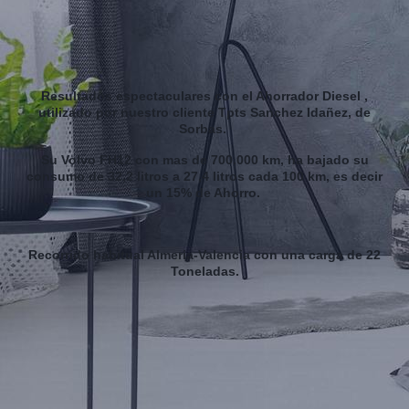
Resultados espectaculares con el Ahorrador Diesel ,
utilizado por nuestro cliente Tpts Sanchez Idañez, de
Sorbas.
Su Volvo FH12 con mas de 700.000 km, ha bajado su
consumo de 32,2 litros a 27,4 litros cada 100 km, es decir
un 15% de Ahorro.
Recorrido habitual Almeria-Valencia con una carga de 22
Toneladas.