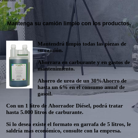
Mantenga su camión limpio con los productos.
Mantendrá limpio todas las piezas de
su camión.
Ahorrara en carburante y en gastos de
mantenimiento.
Ahorro de urea de un 30%
Ahorro de
hasta un 6% en el consumo anual de
gasoil.
Con un 1 litro de
Ahorrador Diésel
, podrá tratar
hasta 5.000 litros de carburante.
Si lo desea existe el formato en garrafa de 5 litros, le
saldría mas económico, consulte con la empresa.