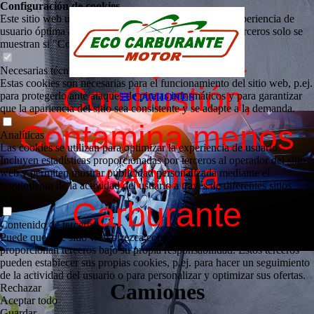
Configuración de cookies
Este sitio web utiliza cookies para proporcionar una experiencia de
ESENCIAL PARA SU MOTOR
usuario óptima a los visitantes. Ciertos contenidos de terceros solo se
muestran si "Contenido de terceros" está habilitado.
Si mejora la
Necesarias técnicamente
Estas cookies son necesarias para el funcionamiento del sitio web, p.ej.
Combustión,
para protegerlo ante ataques de piratas informáticos y para garantizar
CAMIONES
que la apariencia del sitio sea consistente y se adapte a la demanda.
Contamina menos
Analíticas
Las cookies se utilizan para optimizar la experiencia de usuario.
Incluyen estadísticas proporcionadas por terceros al operador del sitio
y Ahorra
web y permiten mostrar publicidad personalizada mediante el
seguimiento de la actividad del usuario a través de diferentes sitios
web.
Carburante
Contenido de terceros
Puede que este sitio web ofrezca contenido o funcionalidades que
proporcionan terceros bajo su propia responsabilidad. Estos terceros
pueden establecer sus propias cookies, p.ej. para hacer un seguimiento
de la actividad del usuario o para personalizar y optimizar sus ofertas.
Camiones
Rechazar
Aceptar todo
Guardar